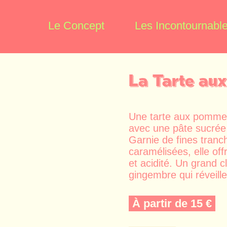
Le Concept
Les Incontournabl
La Tarte au
Une tarte aux pomme
avec une pâte sucrée v
Garnie de fines tran
caramélisées, elle off
et acidité. Un grand c
gingembre qui réveill
À partir de 15 €