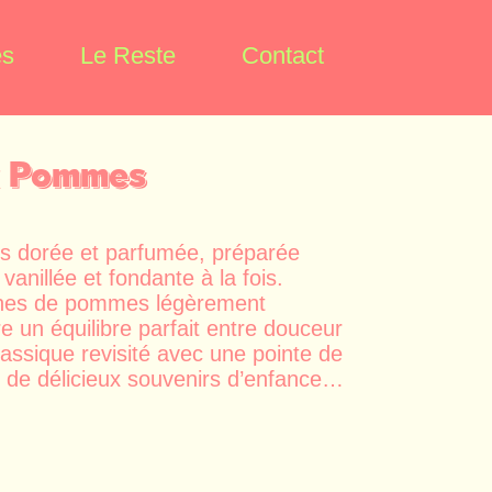
es
Le Reste
Contact
x Pommes
s dorée et parfumée, préparée
anillée et fondante à la fois.
ches de pommes légèrement
re un équilibre parfait entre douceur
lassique revisité avec une pointe de
e de délicieux souvenirs d’enfance…