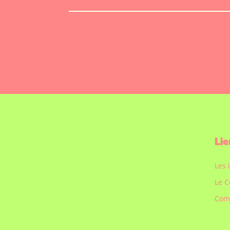
Lie
Les 
Le C
Com